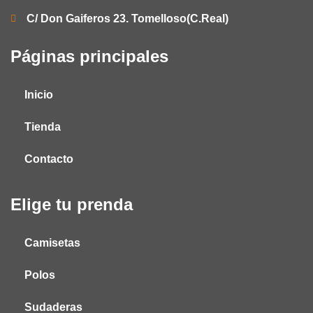
C/ Don Gaiferos 23. Tomelloso(C.Real)
300 -
17%
399
Páginas principales
400 -
17%
499
500 +
17%
Inicio
Tienda
Contacto
Elige tu prenda
Camisetas
Polos
Sudaderas