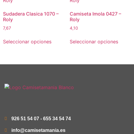
Sudadera Clasica 1070 –
Camiseta Imola 0427 –
Roly
Roly
7,67
4,10
Seleccionar opciones
Seleccionar opciones
Rango
Descuento
25 -
12%
49
50 -
12%
99
100 -
17%
199
926 51 54 07 - 655 34 54 74
200 -
17%
info@camisetamania.es
299